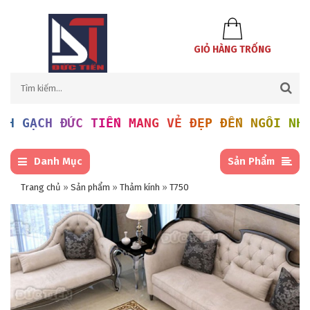
GIỎ HÀNG TRỐNG
ẠCH ĐỨC TIẾN MANG VẺ ĐẸP ĐẾN NGÔI NHÀ BẠN
Danh Mục
Sản Phẩm
Trang chủ
»
Sản phẩm
»
Thảm kính
»
T750