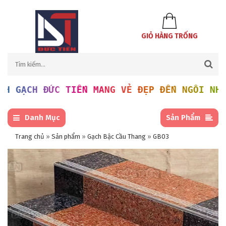
GIỎ HÀNG TRỐNG
ẠCH ĐỨC TIẾN MANG VẺ ĐẸP ĐẾN NGÔI NHÀ BẠN
Danh Mục
Sản Phẩm
Trang chủ
»
Sản phẩm
»
Gạch Bậc Cầu Thang
»
GB03